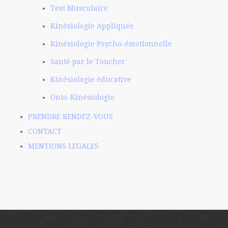
Test Musculaire
Kinésiologie Appliquée
Kinésiologie Psycho-émotionnelle
Santé par le Toucher
Kinésiologie éducative
Onto-Kinésiologie
PRENDRE RENDEZ-VOUS
CONTACT
MENTIONS LEGALES