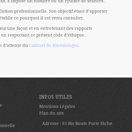
 cas, a imposé un nombre ou un rythme de séances.
ution professionnelle. Son objectif étant d’apporter
tablir ce pourquoi il est venu consulter.
’aucune façon et en entretenant des rapports
 en respectant ce présent code d’éthique.
le d’attente du
Cabinet de Kinésiologie
.
INFOS UTILES
e
Mentions Légales
Plan du site
Adresse : 65 Bis Route Porte Fâche
onnelle