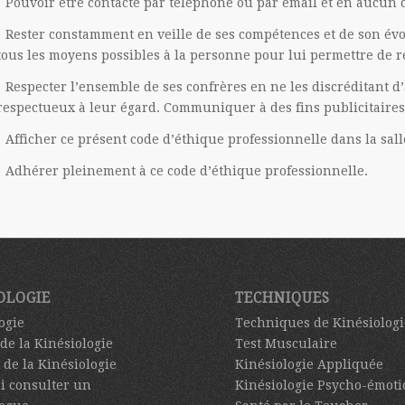
Pouvoir être contacté par téléphone ou par email et en aucun
Rester constamment en veille de ses compétences et de son évol
tous les moyens possibles à la personne pour lui permettre de ré
Respecter l’ensemble de ses confrères en ne les discréditant d
respectueux à leur égard. Communiquer à des fins publicitaires
Afficher ce présent code d’éthique professionnelle dans la sal
Adhérer pleinement à ce code d’éthique professionnelle.
OLOGIE
TECHNIQUES
ogie
Techniques de Kinésiologi
 de la Kinésiologie
Test Musculaire
 de la Kinésiologie
Kinésiologie Appliquée
i consulter un
Kinésiologie Psycho-émoti