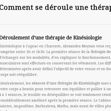
Comment se déroule une thérap
Déroulement d’une thérapie de Kinésiologie
Kinésiologue à Cognac en Charente, Alexandra Moysan vous reç
comprise entre 1h et 1h30. La première séance de la
thérapie de
d’échanger sur les modalités, d’en expliquer le fonctionnement. I
musculaires sont effectués en conservant les vêtements. Les di
déterminées après avoir défini l’objectif de votre venue et en fon
corps soit rééquilibré.
Généralement, les
séances d’une thérapie de Kinésiologie
sont e
votre corps a besoin pour retrouver son équilibre et pallier à un
4 à 5 séances, le trouble ou déséquilibre se voit totalement résol
considérablement amélioré après la première séance. Le Cabine
Saintes, Angoulême, Barbezieux, Matha, mais aussi de villes plus