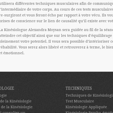
utilisera différentes techniques musculaires afin de communiqu
l’intermédiaire de votre corps. Au cours de ces tests musculaire
re-surgiront et vous feront écho par rapport à votre vécu. Ils vo
prises de conscience sur le lien de causalité qu’il existe avec vot
La Kinésiologue Alexandra Moysan sera guidée au fil de la séanc
atteindre cet objectif ainsi que sur les techniques d’équilibra
pleinement votre potentiel. Il vous sera possible d’intérioriser 
réhabilité. Vous serez alors libéré et retrouverez à terme, le bi
et émotionnel.
OLOGIE
TECHNIQUES
ogie
Techniques de Kinésiologi
 de la Kinésiologie
Test Musculaire
 de la Kinésiologie
Kinésiologie Appliquée
i consulter un
Kinésiologie Psycho-émoti