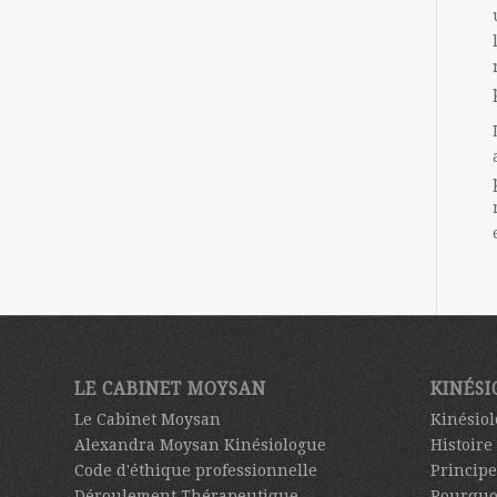
LE CABINET MOYSAN
KINÉSI
Le Cabinet Moysan
Kinésiol
Alexandra Moysan Kinésiologue
Histoire
Code d'éthique professionnelle
Principe
Déroulement Thérapeutique
Pourquo